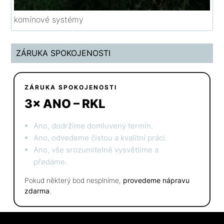
komínové systémy
ZÁRUKA SPOKOJENOSTI
ZÁRUKA SPOKOJENOSTI
3× ANO – RKL
Ano, dodržíme domluvený termín.
Ano, odvedeme čistou a kvalitní práci.
Ano, vše srozumitelně vysvětlíme a
předáme.
Pokud některý bod nesplníme,
provedeme nápravu
zdarma
.