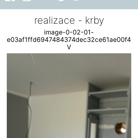
realizace - krby
image-0-02-01-
e03af1ffd6947484374dec32ce61ae00f41d
V