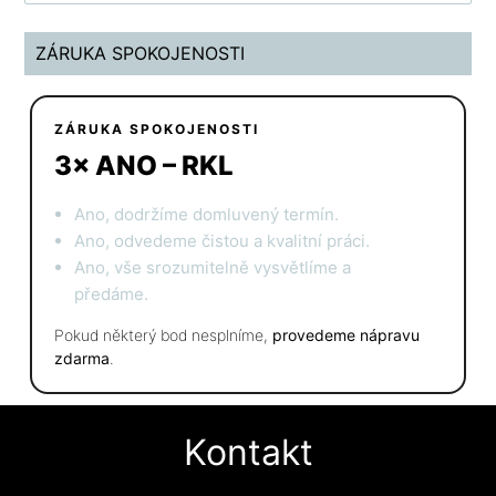
ZÁRUKA SPOKOJENOSTI
ZÁRUKA SPOKOJENOSTI
3× ANO – RKL
Ano, dodržíme domluvený termín.
Ano, odvedeme čistou a kvalitní práci.
Ano, vše srozumitelně vysvětlíme a
předáme.
Pokud některý bod nesplníme,
provedeme nápravu
zdarma
.
Kontakt