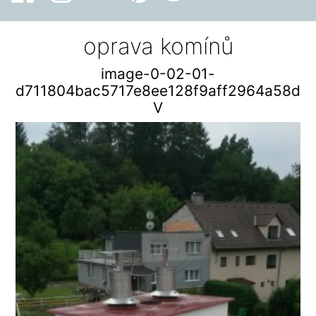
oprava komínů
image-0-02-01-
d711804bac5717e8ee128f9aff2964a58d1
V