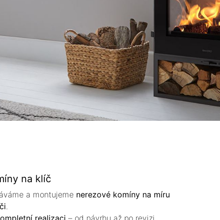
íny na klíč
dáváme a montujeme
nerezové komíny na míru
či
.
ompletní realizaci
– od návrhu až po revizi.