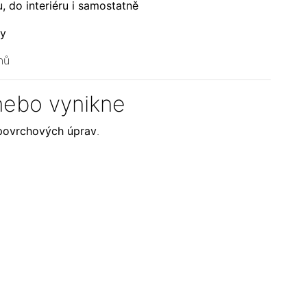
, do interiéru i samostatně
my
hů
nebo vynikne
povrchových úprav
.