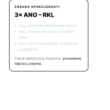
ZÁRUKA SPOKOJENOSTI
3× ANO – RKL
Ano, dodržíme domluvený termín.
Ano, odvedeme čistou a kvalitní
práci.
Ano, vše srozumitelně vysvětlíme
a předáme.
Pokud některý bod nesplníme,
provedeme
nápravu zdarma
.