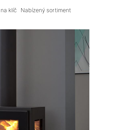
na klíč
Nabízený sortiment