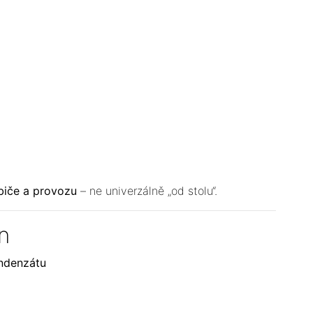
biče a provozu
– ne univerzálně „od stolu“.
n
ondenzátu