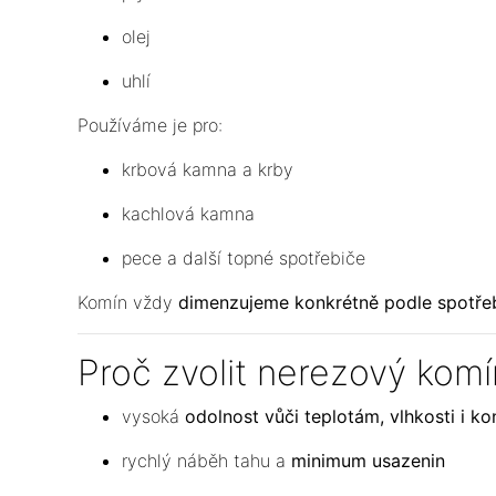
olej
uhlí
Používáme je pro:
krbová kamna a krby
kachlová kamna
pece a další topné spotřebiče
Komín vždy
dimenzujeme konkrétně podle spotře
Proč zvolit nerezový komí
vysoká
odolnost vůči teplotám, vlhkosti i k
rychlý náběh tahu a
minimum usazenin