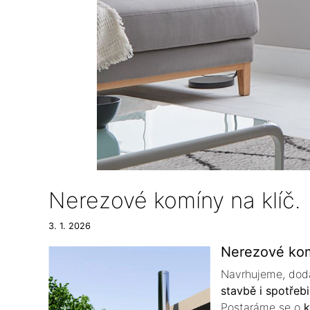
Nerezové komíny na klíč.
3. 1. 2026
Nerezové kom
Navrhujeme, do
stavbě i spotřebi
Postaráme se o
k